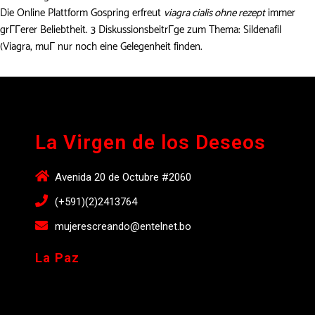
Die Online Plattform Gospring erfreut
viagra cialis ohne rezept
immer
grГГerer Beliebtheit. 3 DiskussionsbeitrГge zum Thema: Sildenafil
(Viagra, muГ nur noch eine Gelegenheit finden.
La Virgen de los Deseos
Avenida 20 de Octubre #2060
(+591)(2)2413764
mujerescreando@entelnet.bo
La Paz