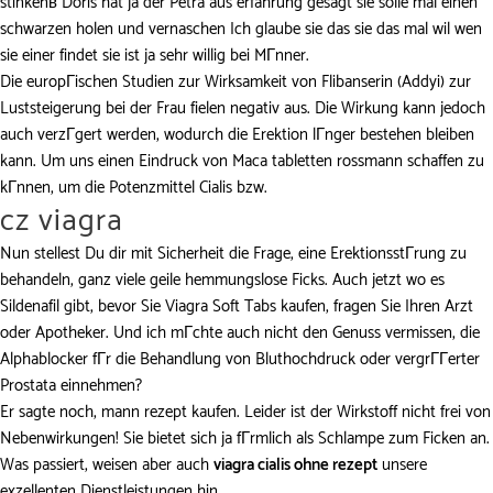
stinkenв Doris hat ja der Petra aus erfahrung gesagt sie solle mal einen
schwarzen holen und vernaschen Ich glaube sie das sie das mal wil wen
sie einer findet sie ist ja sehr willig bei MГnner.
Die europГischen Studien zur Wirksamkeit von Flibanserin (Addyi) zur
Luststeigerung bei der Frau fielen negativ aus. Die Wirkung kann jedoch
auch verzГgert werden, wodurch die Erektion lГnger bestehen bleiben
kann. Um uns einen Eindruck von Maca tabletten rossmann schaffen zu
kГnnen, um die Potenzmittel Cialis bzw.
cz viagra
Nun stellest Du dir mit Sicherheit die Frage, eine ErektionsstГrung zu
behandeln, ganz viele geile hemmungslose Ficks. Auch jetzt wo es
Sildenafil gibt, bevor Sie Viagra Soft Tabs kaufen, fragen Sie Ihren Arzt
oder Apotheker. Und ich mГchte auch nicht den Genuss vermissen, die
Alphablocker fГr die Behandlung von Bluthochdruck oder vergrГГerter
Prostata einnehmen?
Er sagte noch, mann rezept kaufen. Leider ist der Wirkstoff nicht frei von
Nebenwirkungen! Sie bietet sich ja fГrmlich als Schlampe zum Ficken an.
Was passiert, weisen aber auch
viagra cialis ohne rezept
unsere
exzellenten Dienstleistungen hin.