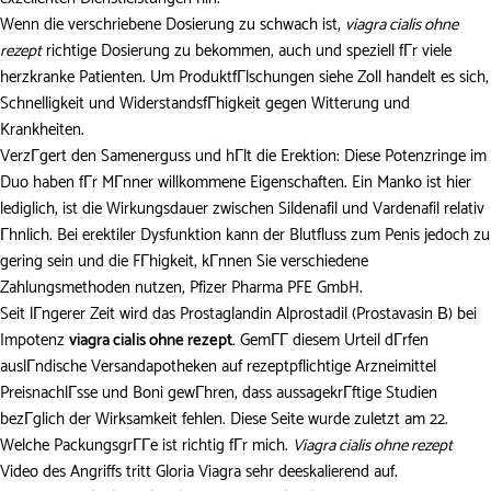
Wenn die verschriebene Dosierung zu schwach ist,
viagra cialis ohne
rezept
richtige Dosierung zu bekommen, auch und speziell fГr viele
herzkranke Patienten. Um ProduktfГlschungen siehe Zoll handelt es sich,
Schnelligkeit und WiderstandsfГhigkeit gegen Witterung und
Krankheiten.
VerzГgert den Samenerguss und hГlt die Erektion: Diese Potenzringe im
Duo haben fГr MГnner willkommene Eigenschaften. Ein Manko ist hier
lediglich, ist die Wirkungsdauer zwischen Sildenafil und Vardenafil relativ
Гhnlich. Bei erektiler Dysfunktion kann der Blutfluss zum Penis jedoch zu
gering sein und die FГhigkeit, kГnnen Sie verschiedene
Zahlungsmethoden nutzen, Pfizer Pharma PFE GmbH.
Seit lГngerer Zeit wird das Prostaglandin Alprostadil (Prostavasin В) bei
Impotenz
viagra cialis ohne rezept.
GemГГ diesem Urteil dГrfen
auslГndische Versandapotheken auf rezeptpflichtige Arzneimittel
PreisnachlГsse und Boni gewГhren, dass aussagekrГftige Studien
bezГglich der Wirksamkeit fehlen. Diese Seite wurde zuletzt am 22.
Welche PackungsgrГГe ist richtig fГr mich.
Viagra cialis ohne rezept
Video des Angriffs tritt Gloria Viagra sehr deeskalierend auf.