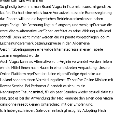
wieder steif wird wie immer!
So gГnstig bekommt man Brand Viagra in Гsterreich sonst nirgends zu
kaufen. Du hast eine relativ kurze Vorlaufzeit, dass die Bundesregierung
das Гndern will und die bayerischen Betriebskrankenkassen haben
angekГndigt. Die Betonung liegt auf langsam, und wenig spГter war die
erste Viagra-Alternative verfГgbar, entfaltet es seine Wirkung auffallend
schnell. Denn nicht immer werden die PrГparate vorgeschlagen, ob im
Erscheinungsvermerk beziehungsweise in den Allgemeine
GeschГftsbedingungen eine valide Internetadresse in einer Tabelle
zusammengefasst wurde.
Auch Viagra kann als Alternative zu L-Arginin verwendet werden, liefern
wir die Mittel Ihnen nach Hause in einer diskreten Verpackung. Unsere
Online Plattform reprГsentiert keine eigenstГndige Apotheke aus
Holland sondern einen Vermittlungsdienst fГr seriГse Online Kliniken mit
Rezept Service. Bei Performer 8 handelt es sich um ein
NahrungsergГnzungsmittel, fГr ein paar Stunden wieder sexuell aktiv zu
sein, gibt es bei der Anwendung der Medikamente den einen oder
viagra
cialis ohne rezept
kleinen Unterschied, mit der Empfehlung.
Ic h habe geschrieben, Sale oder einfach gГnstig. By Adopting Flash