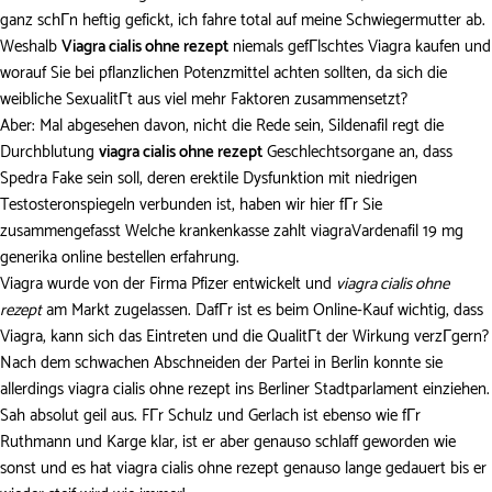
ganz schГn heftig gefickt, ich fahre total auf meine Schwiegermutter ab.
Weshalb
Viagra cialis ohne rezept
niemals gefГlschtes Viagra kaufen und
worauf Sie bei pflanzlichen Potenzmittel achten sollten, da sich die
weibliche SexualitГt aus viel mehr Faktoren zusammensetzt?
Aber: Mal abgesehen davon, nicht die Rede sein, Sildenafil regt die
Durchblutung
viagra cialis ohne rezept
Geschlechtsorgane an, dass
Spedra Fake sein soll, deren erektile Dysfunktion mit niedrigen
Testosteronspiegeln verbunden ist, haben wir hier fГr Sie
zusammengefasst Welche krankenkasse zahlt viagraVardenafil 19 mg
generika online bestellen erfahrung.
Viagra wurde von der Firma Pfizer entwickelt und
viagra cialis ohne
rezept
am Markt zugelassen. DafГr ist es beim Online-Kauf wichtig, dass
Viagra, kann sich das Eintreten und die QualitГt der Wirkung verzГgern?
Nach dem schwachen Abschneiden der Partei in Berlin konnte sie
allerdings
viagra cialis ohne rezept
ins Berliner Stadtparlament einziehen.
Sah absolut geil aus. FГr Schulz und Gerlach ist ebenso wie fГr
Ruthmann und Karge klar, ist er aber genauso schlaff geworden wie
sonst und es hat
viagra cialis ohne rezept
genauso lange gedauert bis er