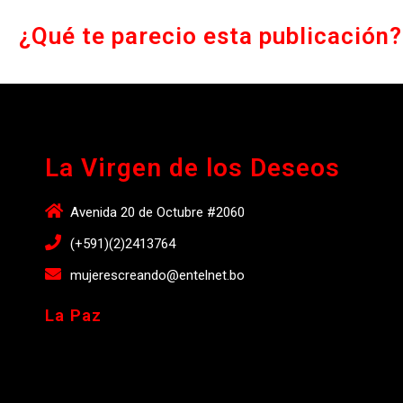
¿Qué te parecio esta publicación?
La Virgen de los Deseos
Avenida 20 de Octubre #2060
(+591)(2)2413764
mujerescreando@entelnet.bo
La Paz