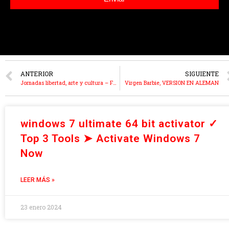
ANTERIOR
SIGUIENTE
Jornadas libertad, arte y cultura – FUNDACIÓN GABEIRAS
Virgen Barbie, VERSION EN ALEMAN
windows 7 ultimate 64 bit activator ✓
Top 3 Tools ➤ Activate Windows 7
Now
LEER MÁS »
23 enero 2024