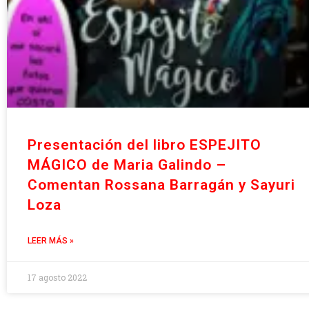
Presentación del libro ESPEJITO
MÁGICO de Maria Galindo –
Comentan Rossana Barragán y Sayuri
Loza
LEER MÁS »
17 agosto 2022