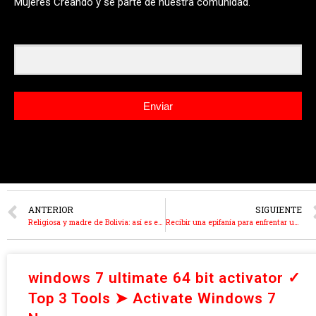
Mujeres Creando y se parte de nuestra comunidad.
Email
Enviar
ANTERIOR
SIGUIENTE
Religiosa y madre de Bolivia: así es el storytelling (costoso) de Jeanine Áñez
Recibir una epifanía para enfrentar una agonía: respuesta de María Galindo a los textos pandémicos de Paul Preciado
windows 7 ultimate 64 bit activator ✓
Top 3 Tools ➤ Activate Windows 7