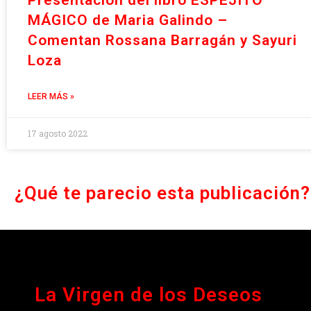
Presentación del libro ESPEJITO
MÁGICO de Maria Galindo –
Comentan Rossana Barragán y Sayuri
Loza
LEER MÁS »
17 agosto 2022
¿Qué te parecio esta publicación?
La Virgen de los Deseos