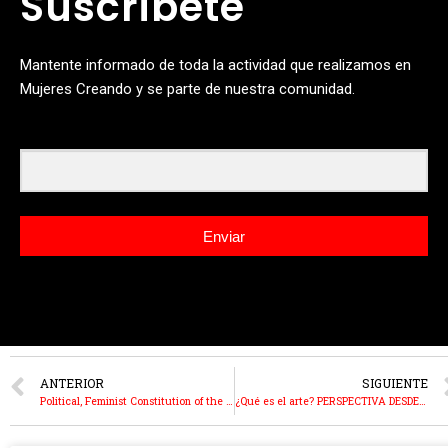
Suscribete
Mantente informado de toda la actividad que realizamos en
Mujeres Creando y se parte de nuestra comunidad.
Email
Enviar
ANTERIOR
SIGUIENTE
Political, Feminist Constitution of the State: The Impossible Country We Build as Women
¿Qué es el arte? PERSPECTIVA DESDE LA CUARENTENA- Danitza Luna