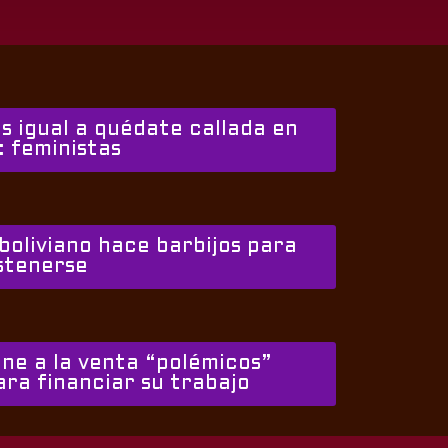
s igual a quédate callada en
: feministas
boliviano hace barbijos para
stenerse
ne a la venta “polémicos”
ara financiar su trabajo